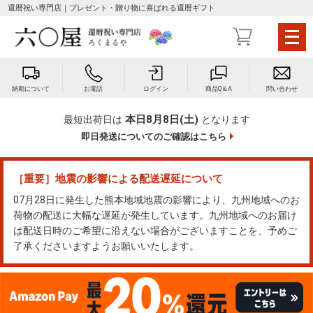
還暦祝い専門店｜プレゼント・贈り物に喜ばれる還暦ギフト
メ
ニ
ュ
ー
納期について
お電話
ログイン
商品Q＆A
問い合わせ
を
開
本日8月8日(土)
最短出荷日は
となります
く
即日発送についてのご確認はこちら
［重要］地震の影響による配送遅延について
07月28日に発生した熊本地域地震の影響により、九州地域へのお
荷物の配送に大幅な遅延が発生しています。九州地域へのお届け
は配送日時のご希望に沿えない場合がございますことを、予めご
了承くださいますようお願いいたします。