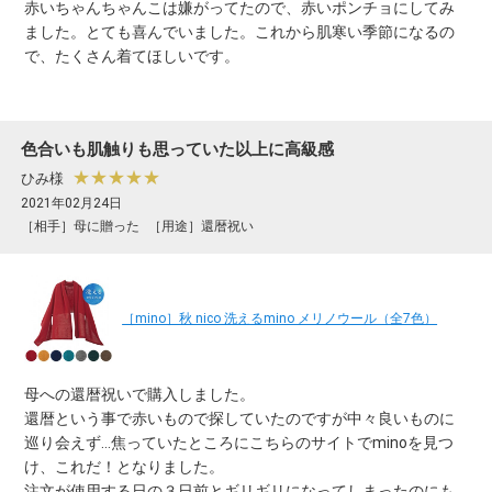
赤いちゃんちゃんこは嫌がってたので、赤いポンチョにしてみ
ました。とても喜んでいました。これから肌寒い季節になるの
で、たくさん着てほしいです。
色合いも肌触りも思っていた以上に高級感
★★★★★
ひみ様
2021年02月24日
［相手］母に贈った
［用途］還暦祝い
［mino］秋 nico 洗えるmino メリノウール（全7色）
母への還暦祝いで購入しました。
還暦という事で赤いもので探していたのですが中々良いものに
巡り会えず…焦っていたところにこちらのサイトでminoを見つ
け、これだ！となりました。
注文が使用する日の３日前とギリギリになってしまったのにも