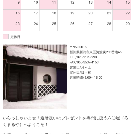
9
10
11
12
13
14
15
16
17
18
19
20
21
22
23
24
25
26
27
28
29
定休日
〒950-0015
新潟県新潟市東区河渡庚296番地46
TEL/025-212-9290
FAX/050-3537-4153
営業日/月～土
定休日/日・祝
営業時間/9:00～18:00
いらっしゃいませ！還暦祝いのプレゼントを専門に扱う六〇屋（ろ
くまるや）へようこそ！