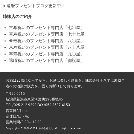
還暦プレゼントブログ更新中！
姉妹店のご紹介
古希祝いのプレゼント専門店「七〇屋」
喜寿祝いのプレゼント専門店「七十七屋」
傘寿祝いのプレゼント専門店「八〇屋」
米寿祝いのプレゼント専門店「八十八屋」
卒寿祝いのプレゼント専門店「九〇屋」
退職祝いのプレゼント専門店「御祝屋」
お酒は20歳になってから。お酒は楽しく適量を。株式会社十八では未成年
者への酒類の販売を、固くお断りしております。
〒950-0015
新潟県新潟市東区河渡庚296番地46
TEL/025-212-9290 FAX/050-3537-4153
営業日/月～土
定休日/日・祝
営業時間/9:00～18:00
Copyright(C)2000-2026 株式会社十八 All.right.reserved.