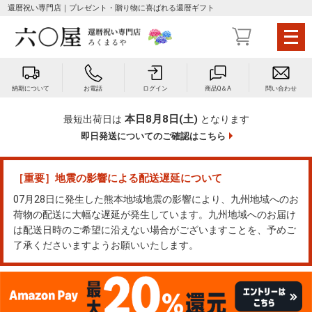
還暦祝い専門店｜プレゼント・贈り物に喜ばれる還暦ギフト
メ
ニ
ュ
ー
納期について
お電話
ログイン
商品Q＆A
問い合わせ
を
開
本日8月8日(土)
最短出荷日は
となります
く
即日発送についてのご確認はこちら
［重要］地震の影響による配送遅延について
07月28日に発生した熊本地域地震の影響により、九州地域へのお
荷物の配送に大幅な遅延が発生しています。九州地域へのお届け
は配送日時のご希望に沿えない場合がございますことを、予めご
了承くださいますようお願いいたします。