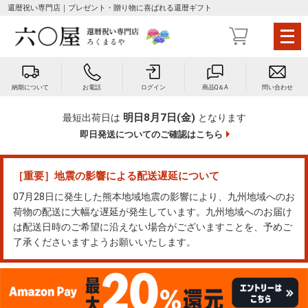
還暦祝い専門店｜プレゼント・贈り物に喜ばれる還暦ギフト
メ
ニ
ュ
ー
納期について
お電話
ログイン
商品Q＆A
問い合わせ
を
開
明日8月7日(金)
最短出荷日は
となります
く
即日発送についてのご確認はこちら
［重要］地震の影響による配送遅延について
07月28日に発生した熊本地域地震の影響により、九州地域へのお
荷物の配送に大幅な遅延が発生しています。九州地域へのお届け
は配送日時のご希望に沿えない場合がございますことを、予めご
了承くださいますようお願いいたします。