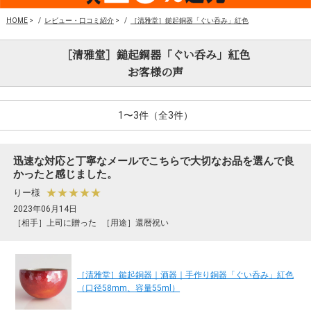
HOME
>
レビュー・口コミ紹介
>
［清雅堂］鎚起銅器「ぐい呑み」紅色
［清雅堂］鎚起銅器「ぐい呑み」紅色
お客様の声
1〜3件（全3件）
迅速な対応と丁寧なメールでこちらで大切なお品を選んで良
かったと感じました。
★★★★★
りー様
2023年06月14日
［相手］上司に贈った
［用途］還暦祝い
［清雅堂］鎚起銅器｜酒器｜手作り銅器「ぐい呑み」紅色
（口径58mm、容量55ml）