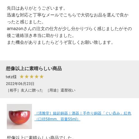
先日はありがとうございます。
迅速な対応と丁寧なメールでこちらで大切なお品を選んで良か
ったと感じました。
amazonさんの注文の仕方が少し分かりづらく感じましたがその
後ご連絡頂き本当に助かりました。
また機会がありましたらどうぞ宜しくお願い致します。
想像以上に素晴らしい商品
★★★★★
tetz様
2022年06月23日
［相手］友人に贈った
［用途］還暦祝い
［清雅堂］鎚起銅器｜酒器｜手作り銅器「ぐい呑み」紅色
（口径58mm、容量55ml）
想像以上に素晴らしい商品でした。