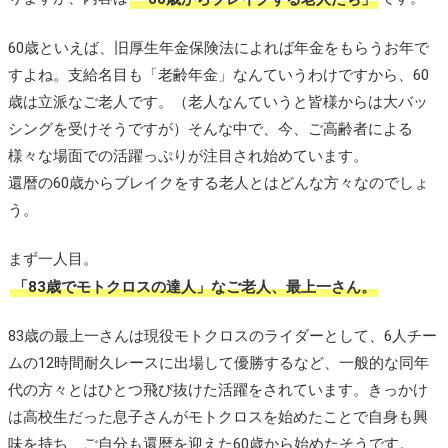
60歳といえば、旧厚生年金保険法によれば年金をもらうお年で
すよね。支給名目も「老齢年金」なんていうわけですから、60
歳は立派なご老人です。（老人なんていうと皆様からは大バッ
シングを受けそうですが）そんな中で、今、ご高齢者による
様々な場面での活躍っぷりが注目され始めています。
還暦の60歳からブレイクをする老人とはどんな方々なのでしょ
う。
まず一人目。
「83歳でモトクロスの達人」なご老人、最上一さん。
83歳の最上一さんは現役モトクロスのライダーとして、6人チー
ムの12時間耐久レースに出場して優勝するなど、一般的な同年
代の方々とはひとつ飛び抜けた活躍をされています。きっかけ
は高校生だった息子さんがモトクロスを始めたことで自身も興
味を持ち、ご自分も還暦を迎えた60歳から始めたそうです。