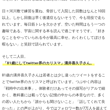
日々河川敷で練習を重ね、骨折して入院した回数はなんと10回
以上。しかし回復は早く後遺症もないそうで、今も現役で走ら
れています。毎日筋トレを欠かさず、空いた時間はもう一つの
趣味である、宇宙に関する本を読んで過ごすそうです。「好き
なことをやっていられる今が最高に幸せ。わくわくしてぼける
暇もない」と笑顔で語られています。
そして二人目。
「81歳にしてtwitter界のカリスマ」溝井喜久子さん。
81歳の溝井喜久子さんは若者とは少し違ったツイートをするこ
とでtwitter界のカリスマと呼ばれています。つぶやく内容は
「戦時中の出来事」。体験者だけあってその描写がリアルで細
かく、教科書には載ってない記憶の中からの本音なので、多く
の若い人たちから「誰からも聞けないこと」「話してくれて良
かった」との声が上がり、今ではフォロワー数が7万人を超えて