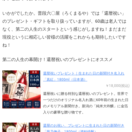
いかがでしたか。普段六〇屋（ろくまるや）では「還暦祝い」
のプレゼント・ギフトを取り扱っていますが、60歳は老人では
なく、第二の人生のスタートという感じがしますね！まだまだ
現役というに相応しい皆様の活躍をこれからも期待したいです
ね！
第二の人生の幕開け！還暦祝いのプレゼントにオススメ
還暦祝いプレゼント｜生まれた日の新聞付き名入れ
「真紅」1800ml（日本酒）
￥18,000(税込)
還暦祝いに贈る特別な還暦祝いのプレゼント。世界で
一つだけのオリジナル名入れ酒に60年前の生まれた日
のメモリアル新聞付き。新潟の「純米大吟醸」に金箔
入りの豪華な贈り物です。
還暦のお祝い、プレゼントに生まれた日の新聞付き
「華乃撫子」1800ml（酒粕焼酎）