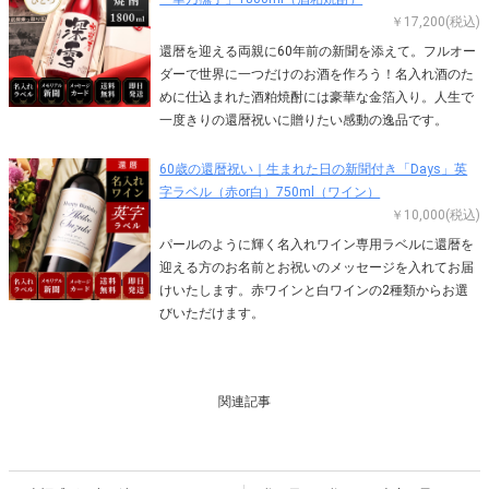
￥17,200(税込)
還暦を迎える両親に60年前の新聞を添えて。フルオー
ダーで世界に一つだけのお酒を作ろう！名入れ酒のた
めに仕込まれた酒粕焼酎には豪華な金箔入り。人生で
一度きりの還暦祝いに贈りたい感動の逸品です。
60歳の還暦祝い｜生まれた日の新聞付き「Days」英
字ラベル（赤or白）750ml（ワイン）
￥10,000(税込)
パールのように輝く名入れワイン専用ラベルに還暦を
迎える方のお名前とお祝いのメッセージを入れてお届
けいたします。赤ワインと白ワインの2種類からお選
びいただけます。
関連記事