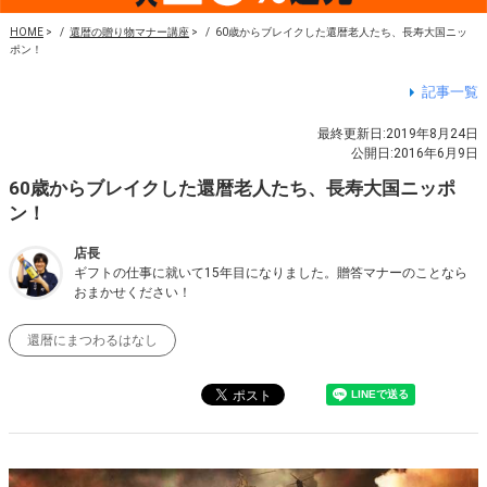
HOME
>
還暦の贈り物マナー講座
>
60歳からブレイクした還暦老人たち、長寿大国ニッ
ポン！
記事一覧
最終更新日:
2019年8月24日
公開日:
2016年6月9日
60歳からブレイクした還暦老人たち、長寿大国ニッポ
ン！
店長
ギフトの仕事に就いて15年目になりました。贈答マナーのことなら
おまかせください！
還暦にまつわるはなし