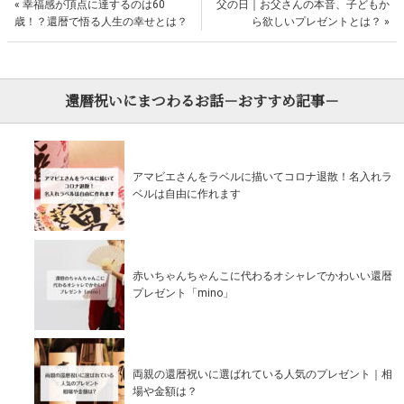
«
幸福感が頂点に達するのは60
父の日｜お父さんの本音、子どもか
歳！？還暦で悟る人生の幸せとは？
ら欲しいプレゼントとは？
»
還暦祝いにまつわるお話－おすすめ記事－
アマビエさんをラベルに描いてコロナ退散！名入れラ
ベルは自由に作れます
赤いちゃんちゃんこに代わるオシャレでかわいい還暦
プレゼント「mino」
両親の還暦祝いに選ばれている人気のプレゼント｜相
場や金額は？