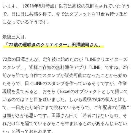
います。（2016年5月時点）以前は高校の教師をされていたそう
で、日に日に共感を得て、今ではタブレットを11台も持つほど
になっているそうです。
最後三人目。
「72歳の遅咲きのクリエイター」田澤誠司さん。
72歳の田澤さんが、定年後に始めたのが「LINEクリエイターズ
スタンプ」。皆様ご存知の無料通信アプリ「LINE」ですね。2年
前から誰でも自作でスタンプが販売可能になったことから始め
たそうで、日々LINEのスタンプを作っているそうですが、作業
現場を見てみると、おそらくExcelのオブジェクトとして描いて
いるのでは？と目を疑いました。しかも現役の頃の収入と比し
て、一日あたり5倍にまで跳ねているそうで、ご年配者の活躍に
は頭がさがる思いです。田澤さん曰く「若者にはないもの、そ
れだけ年を隔てているからこそ生まれるものがあるんじゃない
か」と語っておられます。