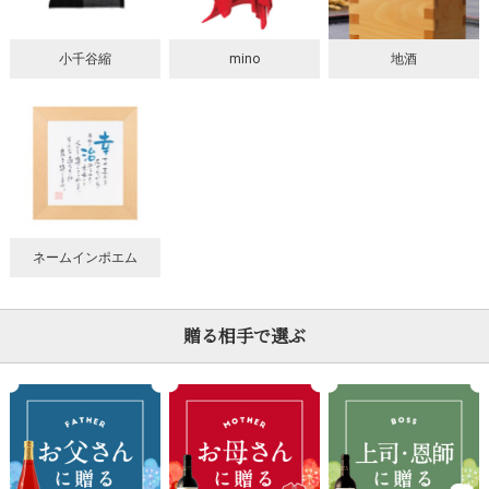
小千谷縮
mino
地酒
ネームインポエム
贈る相手で選ぶ