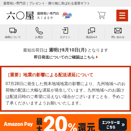
還暦祝い専門店｜プレゼント・贈り物に喜ばれる還暦ギフト
メ
ニ
ュ
ー
納期について
お電話
ログイン
商品Q＆A
問い合わせ
を
開
週明け8月10日(月)
最短出荷日は
となります
く
即日発送についてのご確認はこちら
［重要］地震の影響による配送遅延について
07月28日に発生した熊本地域地震の影響により、九州地域へのお
荷物の配送に大幅な遅延が発生しています。九州地域へのお届け
は配送日時のご希望に沿えない場合がございますことを、予めご
了承くださいますようお願いいたします。