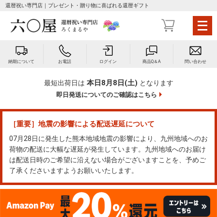
還暦祝い専門店｜プレゼント・贈り物に喜ばれる還暦ギフト
メ
ニ
ュ
ー
納期について
お電話
ログイン
商品Q＆A
問い合わせ
を
開
本日8月8日(土)
最短出荷日は
となります
く
即日発送についてのご確認はこちら
［重要］地震の影響による配送遅延について
07月28日に発生した熊本地域地震の影響により、九州地域へのお
荷物の配送に大幅な遅延が発生しています。九州地域へのお届け
は配送日時のご希望に沿えない場合がございますことを、予めご
了承くださいますようお願いいたします。