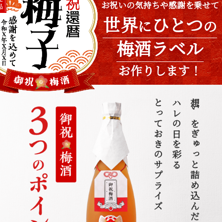
お祝いの気持ちや感謝を乗せて
世界
ひとつ
に
の
梅酒ラベル
お作りします！
とっておきのサプライズ
ハレの日を彩る
想いをぎゅっと詰め込んだ