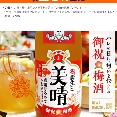
HOME
>
父・母・上司など相手別で選ぶ「人気の還暦プレゼント」
>
男性・父親向け還暦プレゼント
>
女性ギフトに人気、60年前のメモリアル新聞付き【名入
れ梅酒】720ml