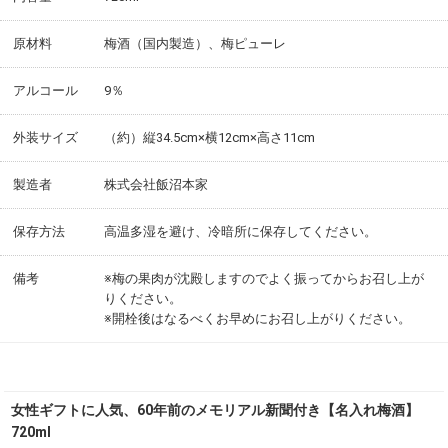
原材料
梅酒（国内製造）、梅ピューレ
アルコール
9％
外装サイズ
（約）縦34.5cm×横12cm×高さ11cm
製造者
株式会社飯沼本家
保存方法
高温多湿を避け、冷暗所に保存してください。
備考
※梅の果肉が沈殿しますのでよく振ってからお召し上が
りください。
※開栓後はなるべくお早めにお召し上がりください。
女性ギフトに人気、60年前のメモリアル新聞付き【名入れ梅酒】
720ml