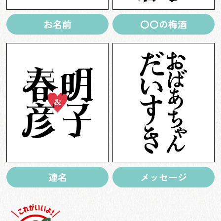
お名前
〇〇の梅酒
連名
メッセージ