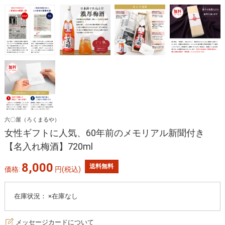
六〇屋（ろくまるや）
女性ギフトに人気、60年前のメモリアル新聞付き
【名入れ梅酒】720ml
8,000
送料無料
価格:
円
(税込)
在庫状況：
×在庫なし
メッセージカードについて