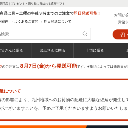
専門店｜プレゼント・贈り物に喜ばれる還暦ギフト
商品は月～土曜の午後３時までのご注文で
即日発送可能！
お問い
用案内
よくあるご質問
即日発送について
営業
お父さんに贈る
お母さんに贈る
上司に贈る
8月7日(金)から発送可能
で
のご注文は
です。※商品によっては発送日が
延について
地震の影響により、九州地域へのお荷物の配送に大幅な遅延が発生し
がございますことを、予めご了承くださいますようお願いいたしま