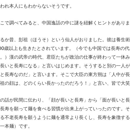
われ本人にもわからないそうです。
こで調べてみると、中国逸話の中に謎を紐解くヒントがありま
るか昔、彭祖（ほうそ）という仙人がおりました。彼は養生術
00歳以上も生きたとされています。（今でも中国では長寿の
。）漢の武帝の時代、君臣たちが政治の仕事が終わって一休み
長いと長寿になる」と言いはじめます。そうすると別の一人が
と長寿なのだ」と言います。そこで大臣の東方朔は「人中が長
祖の顔は、どのくらい長かったのだろう！」と言い、皆で大笑
の話が民間に伝わり、「顔が長いと長寿」から「面が長いと長
長寿を願って麺を食べる習慣が出来上がっていったのです。そ
る不老長寿を願うように麺を通常より長くし、長寿を象徴する
一本麺）です。