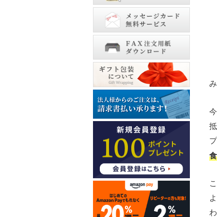
み
今
抵
プ
食
こ
よ
わ