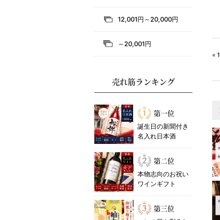
12,001円～20,000円
～20,001円
«
売れ筋ランキング
第一位
誕生日の新聞付き
名入れ日本酒
第二位
本物志向のお祝い
ワインギフト
第三位