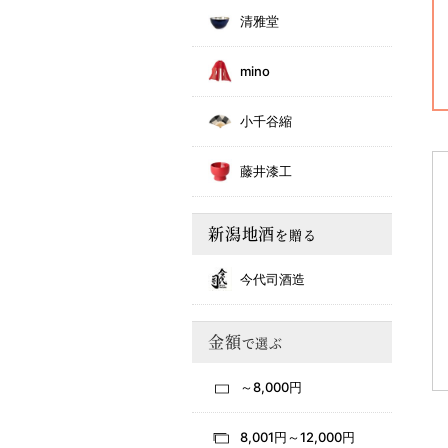
清雅堂
mino
小千谷縮
藤井漆工
新潟地酒
を贈る
今代司酒造
金額
で選ぶ
～8,000円
8,001円～12,000円