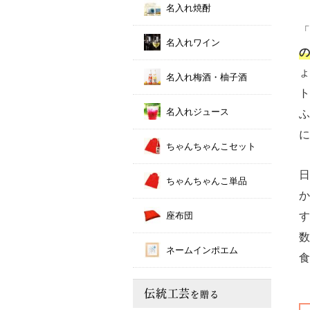
名入れ焼酎
「
名入れワイン
の
ょ
名入れ梅酒・柚子酒
ト
名入れジュース
ふ
に
ちゃんちゃんこセット
日
ちゃんちゃんこ単品
か
す
座布団
数
ネームインポエム
食
伝統工芸
を贈る