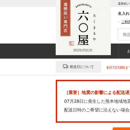
還暦祝い
名入れ
ご利
発送日について
8月7日15時ま
［重要］地震の影響による配送遅
07月28日に発生した熊本地域
配送日時のご希望に沿えない場合