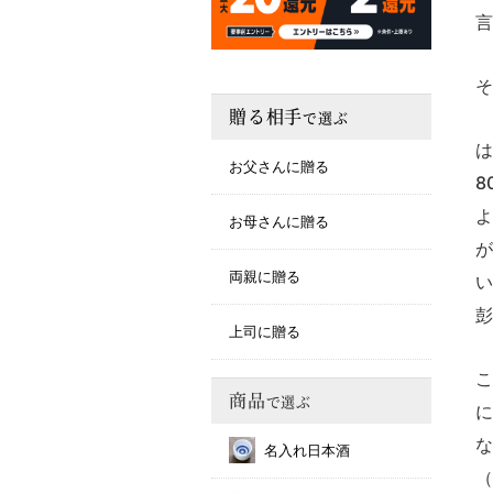
言
そ
贈る相手
で選ぶ
は
お父さんに贈る
8
よ
お母さんに贈る
が
両親に贈る
い
彭
上司に贈る
こ
商品
で選ぶ
に
な
名入れ日本酒
（