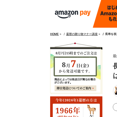
HOME
>
還暦の贈り物マナー講座
>
長寿を祝
8月7日15時までのご注文は
最
7
8
月
日(金)
から発送可能です。
即日発送についてのご案内
今年(2026年)還暦の方は
1966年
午