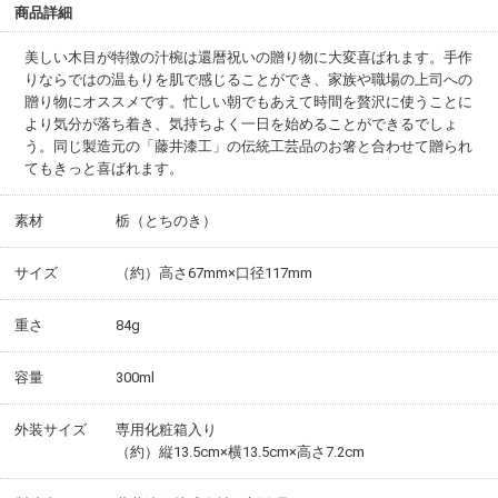
商品詳細
美しい木目が特徴の汁椀は還暦祝いの贈り物に大変喜ばれます。手作
りならではの温もりを肌で感じることができ、家族や職場の上司への
贈り物にオススメです。忙しい朝でもあえて時間を贅沢に使うことに
より気分が落ち着き、気持ちよく一日を始めることができるでしょ
う。同じ製造元の「藤井漆工」の伝統工芸品のお箸と合わせて贈られ
てもきっと喜ばれます。
素材
栃（とちのき）
サイズ
（約）高さ67mm×口径117mm
重さ
84g
容量
300ml
外装サイズ
専用化粧箱入り
（約）縦13.5cm×横13.5cm×高さ7.2cm