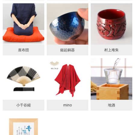
座布団
鎚起銅器
村上堆朱
小千谷縮
mino
地酒