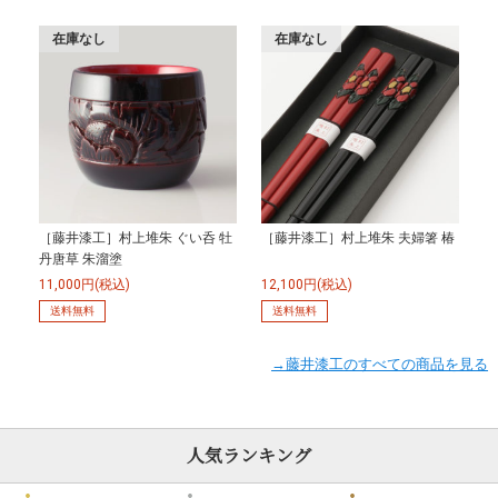
在庫なし
在庫なし
［藤井漆工］村上堆朱 ぐい呑 牡
［藤井漆工］村上堆朱 夫婦箸 椿
丹唐草 朱溜塗
11,000円(税込)
12,100円(税込)
送料無料
送料無料
→藤井漆工のすべての商品を見る
人気ランキング