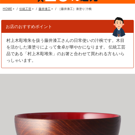
HOME
>
伝統工芸
>
藤井漆工
>
［藤井漆工］漆塗り 汁椀
お店のおすすめポイント
村上木彫堆朱を扱う藤井漆工さんの日常使いの汁椀です。木目
を活かした漆塗りによって食卓が華やかになります。 伝統工芸
品である「村上木彫堆朱」の
お箸
と合わせて買われる方もいら
っしゃいます。