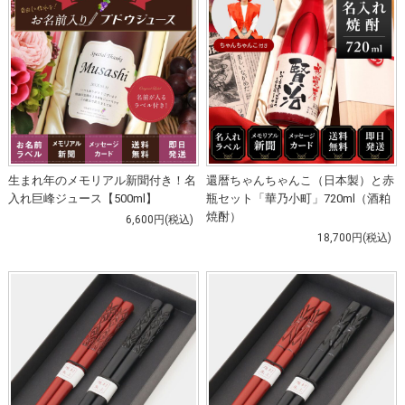
生まれ年のメモリアル新聞付き！名
還暦ちゃんちゃんこ（日本製）と赤
入れ巨峰ジュース【500ml】
瓶セット「華乃小町」720ml（酒粕
焼酎）
6,600円(税込)
18,700円(税込)