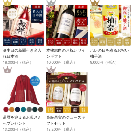
誕生日の新聞付き名入
本物志向のお祝いワイ
ハレの日を彩るお祝い
れ日本酒
ンギフト
柚子酒
18,000円（税込）
10,000円（税込）
8,000円（税込）
還暦を迎えるお母さん
高級果実のジュースギ
へプレゼント
フトセット
13,200円（税込）
13,200円（税込）