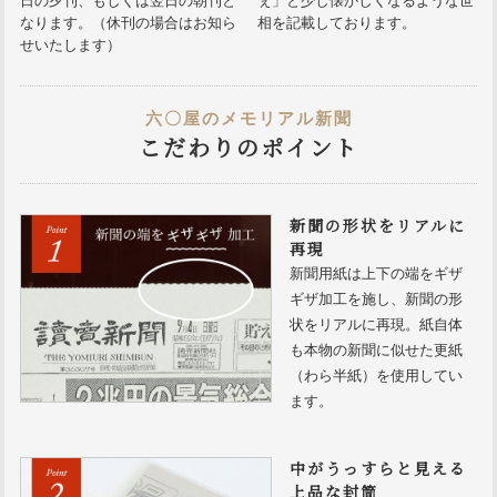
日の夕刊、もしくは翌日の朝刊と
ぇ」と少し懐かしくなるような世
なります。（休刊の場合はお知ら
相を記載しております。
せいたします）
六〇屋のメモリアル新聞
こだわりのポイント
新聞の形状をリアルに
再現
新聞用紙は上下の端をギザ
ギザ加工を施し、新聞の形
状をリアルに再現。紙自体
も本物の新聞に似せた更紙
（わら半紙）を使用してい
ます。
中がうっすらと見える
上品な封筒