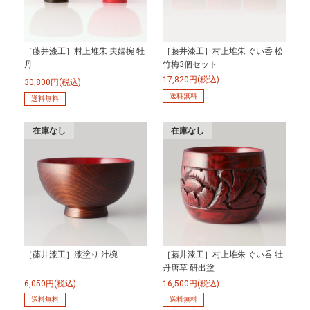
［藤井漆工］村上堆朱 夫婦椀 牡
［藤井漆工］村上堆朱 ぐい呑 松
丹
竹梅3個セット
17,820円(税込)
30,800円(税込)
送料無料
送料無料
在庫なし
在庫なし
［藤井漆工］漆塗り 汁椀
［藤井漆工］村上堆朱 ぐい呑 牡
丹唐草 研出塗
6,050円(税込)
16,500円(税込)
送料無料
送料無料