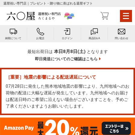
還暦祝い専門店｜プレゼント・贈り物に喜ばれる還暦ギフト
メ
ニ
ュ
ー
納期について
お電話
ログイン
商品Q＆A
問い合わせ
を
開
本日8月8日(土)
最短出荷日は
となります
く
即日発送についてのご確認はこちら
［重要］地震の影響による配送遅延について
07月28日に発生した熊本地域地震の影響により、九州地域へのお
荷物の配送に大幅な遅延が発生しています。九州地域へのお届け
は配送日時のご希望に沿えない場合がございますことを、予めご
了承くださいますようお願いいたします。