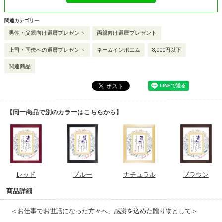
関連カテゴリー
男性・父親向け還暦プレゼント
両親向け還暦プレゼント
上司・同僚への還暦プレゼント
ネームインポエム
8,000円以下
関連商品
【同一商品で別のカラーはこちらから】
レッド
ブルー
ナチュラル
ブラウン
商品詳細
＜お仕事でお世話になった方々へ、感謝を込めた贈り物として＞