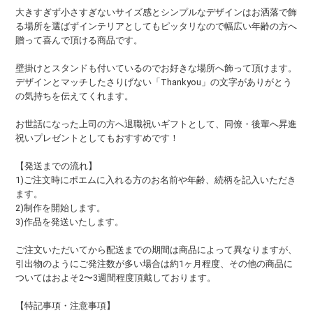
大きすぎず小さすぎないサイズ感とシンプルなデザインはお洒落で飾
る場所を選ばずインテリアとしてもピッタリなので幅広い年齢の方へ
贈って喜んで頂ける商品です。
壁掛けとスタンドも付いているのでお好きな場所へ飾って頂けます。
デザインとマッチしたさりげない「Thankyou」の文字がありがとう
の気持ちを伝えてくれます。
お世話になった上司の方へ退職祝いギフトとして、同僚・後輩へ昇進
祝いプレゼントとしてもおすすめです！
【発送までの流れ】
1)ご注文時にポエムに入れる方のお名前や年齢、続柄を記入いただき
ます。
2)制作を開始します。
3)作品を発送いたします。
ご注文いただいてから配送までの期間は商品によって異なりますが、
引出物のようにご発注数が多い場合は約1ヶ月程度、その他の商品に
ついてはおよそ2〜3週間程度頂戴しております。
【特記事項・注意事項】