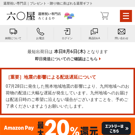
還暦祝い専門店｜プレゼント・贈り物に喜ばれる還暦ギフト
メ
ニ
ュ
ー
納期について
お電話
ログイン
商品Q＆A
問い合わせ
を
開
本日8月6日(木)
最短出荷日は
となります
く
即日発送についてのご確認はこちら
［重要］地震の影響による配送遅延について
07月28日に発生した熊本地域地震の影響により、九州地域へのお
荷物の配送に大幅な遅延が発生しています。九州地域へのお届け
は配送日時のご希望に沿えない場合がございますことを、予めご
了承くださいますようお願いいたします。