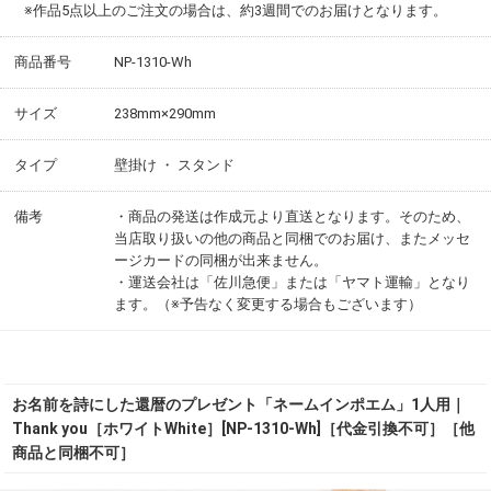
※作品5点以上のご注文の場合は、約3週間でのお届けとなります。
商品番号
NP-1310-Wh
サイズ
238mm×290mm
タイプ
壁掛け ・ スタンド
備考
・商品の発送は作成元より直送となります。そのため、
当店取り扱いの他の商品と同梱でのお届け、またメッセ
ージカードの同梱が出来ません。
・運送会社は「佐川急便」または「ヤマト運輸」となり
ます。（※予告なく変更する場合もございます）
お名前を詩にした還暦のプレゼント「ネームインポエム」1人用｜
Thank you［ホワイトWhite］[NP-1310-Wh]［代金引換不可］［他
商品と同梱不可］