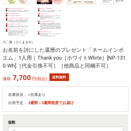
六〇屋（ろくまるや）
お名前を詩にした還暦のプレゼント「ネームインポ
エム」1人用｜Thank you［ホワイトWhite］[NP-131
0-Wh]［代金引換不可］［他商品と同梱不可］
7,700
送料無料
価格:
円
(税込)
在庫状況：
○在庫あり
出荷予定：
2週間～3週間程度でお届け
個数